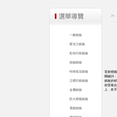
一般銘板
壓克力銘板
彩色印刷銘板
按鍵銘板
特殊咬花銘板
雷射標籤
關鍵詞：
立體印刷銘板
銘板的材
材質複合
上．炙手
金屬銘板
防火標籤銘板
電鍍銘板