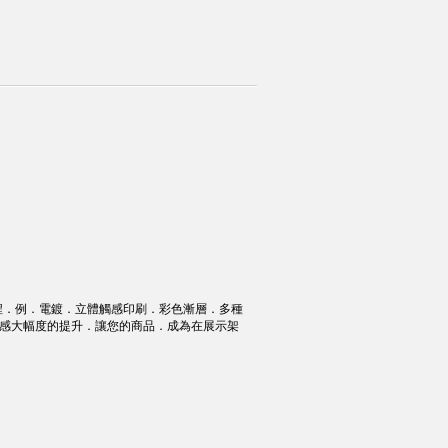
製程．例．電鍍．立體觸感印刷．彩色漸層．多種
質感大幅度的提升．讓您的商品．成為在展示架