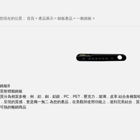
您現在的位置：
首頁
>
產品展示
>
銘板產品
>
一般銘板
>
銘板B
雷射標籤銘板
質分為相當多種．例．鋁．銅．鋁鎂．PC．PET．壓克力．玻璃．皮革 結合各種
．呈現的質感．更是獨一無二 為您的產品．在美觀與使用功能上．達到完美結合．
可熱的暢銷商品